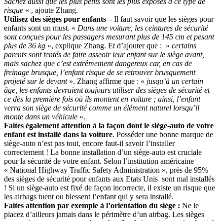
Sachez aussi que les plus petits sont les plus exposés à ce type de
risque
« , ajoute Zhang.
Utilisez des sièges pour enfants –
Il faut savoir que les sièges pour
enfants sont un must. «
Dans une voiture, les ceintures de sécurité
sont conçues pour les passagers mesurant plus de 145 cm et pesant
plus de 36 kg
», explique Zhang. Et d’ajouter que : »
certains
parents sont tentés de faire asseoir leur enfant sur le siège avant,
mais sachez que c’est extrêmement dangereux car, en cas de
freinage brusque, l’enfant risque de se retrouver brusquement
projeté sur le devant
». Zhang affirme que : «
jusqu’à un certain
âge, les enfants devraient toujours utiliser des sièges de sécurité et
ce dès la première fois où ils montent en voiture ; ainsi, l’enfant
verra son siège de sécurité comme un élément naturel lorsqu’il
monte dans un véhicule
».
Faites également attention à la façon dont le siège-auto de votre
enfant est installé dans la voiture
. Posséder une bonne marque de
siège-auto n’est pas tout, encore faut-il savoir l’installer
correctement ! La bonne installation d’un siège-auto est cruciale
pour la sécurité de votre enfant. Selon l’institution américaine
« National Highway Traffic Safety Administration », près de 95%
des sièges de sécurité pour enfants aux Etats Unis sont mal installés
! Si un siège-auto est fixé de façon incorrecte, il existe un risque que
les airbags tuent ou blessent l’enfant qui y sera installé.
Faites attention par exemple à l’orientation du siège :
Ne le
placez d’ailleurs jamais dans le périmètre d’un airbag. Les sièges