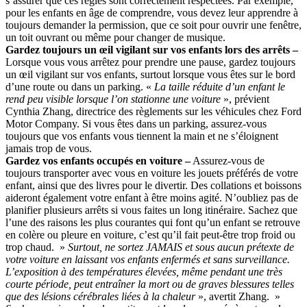
s’assurer que ces règles sont correctement respectées. Par exemple,
pour les enfants en âge de comprendre, vous devez leur apprendre à
toujours demander la permission, que ce soit pour ouvrir une fenêtre,
un toit ouvrant ou même pour changer de musique.
Gardez toujours un œil vigilant sur vos enfants lors des arrêts –
Lorsque vous vous arrêtez pour prendre une pause, gardez toujours
un œil vigilant sur vos enfants, surtout lorsque vous êtes sur le bord
d’une route ou dans un parking. «
La taille réduite d’un enfant le
rend peu visible lorsque l’on stationne une voiture
», prévient
Cynthia Zhang, directrice des règlements sur les véhicules chez Ford
Motor Company. Si vous êtes dans un parking, assurez-vous
toujours que vos enfants vous tiennent la main et ne s’éloignent
jamais trop de vous.
Gardez vos enfants occupés en voiture –
Assurez-vous de
toujours transporter avec vous en voiture les jouets préférés de votre
enfant, ainsi que des livres pour le divertir. Des collations et boissons
aideront également votre enfant à être moins agité. N’oubliez pas de
planifier plusieurs arrêts si vous faites un long itinéraire. Sachez que
l’une des raisons les plus courantes qui font qu’un enfant se retrouve
en colère ou pleure en voiture, c’est qu’il fait peut-être trop froid ou
trop chaud. »
Surtout, ne sortez JAMAIS et sous aucun prétexte de
votre voiture en laissant vos enfants enfermés et sans surveillance.
L’exposition à des températures élevées, même pendant une très
courte période, peut entraîner la mort ou de graves blessures telles
que des lésions cérébrales
liées à la chaleur
», avertit Zhang. »