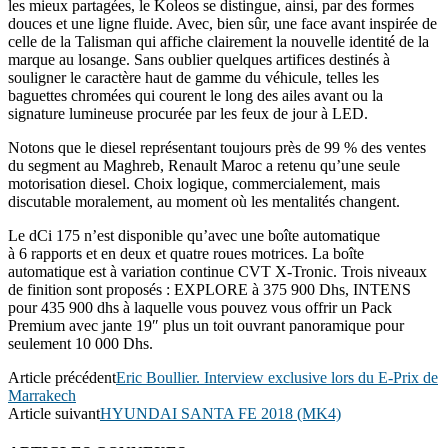
les mieux partagées, le Koleos se distingue, ainsi, par des formes
douces et une ligne fluide. Avec, bien sûr, une face avant inspirée de
celle de la Talisman qui affiche clairement la nouvelle identité de la
marque au losange. Sans oublier quelques artifices destinés à
souligner le caractère haut de gamme du véhicule, telles les
baguettes chromées qui courent le long des ailes avant ou la
signature lumineuse procurée par les feux de jour à LED.
Notons que le diesel représentant toujours près de 99 % des ventes
du segment au Maghreb, Renault Maroc a retenu qu’une seule
motorisation diesel. Choix logique, commercialement, mais
discutable moralement, au moment où les mentalités changent.
Le dCi 175 n’est disponible qu’avec une boîte automatique
à 6 rapports et en deux et quatre roues motrices. La boîte
automatique est à variation continue CVT X-Tronic. Trois niveaux
de finition sont proposés : EXPLORE à 375 900 Dhs, INTENS
pour 435 900 dhs à laquelle vous pouvez vous offrir un Pack
Premium avec jante 19″ plus un toit ouvrant panoramique pour
seulement 10 000 Dhs.
Article précédent
Eric Boullier. Interview exclusive lors du E-Prix de
Marrakech
Article suivant
HYUNDAI SANTA FE 2018 (MK4)