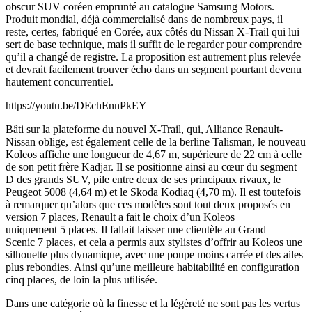
obscur SUV coréen emprunté au catalogue Samsung Motors.
Produit mondial, déjà commercialisé dans de nombreux pays, il
reste, certes, fabriqué en Corée, aux côtés du Nissan X-Trail qui lui
sert de base technique, mais il suffit de le regarder pour comprendre
qu’il a changé de registre. La proposition est autrement plus relevée
et devrait facilement trouver écho dans un segment pourtant devenu
hautement concurrentiel.
https://youtu.be/DEchEnnPkEY
Bâti sur la plateforme du nouvel X-Trail, qui, Alliance Renault-
Nissan oblige, est également celle de la berline Talisman, le nouveau
Koleos affiche une longueur de 4,67 m, supérieure de 22 cm à celle
de son petit frère Kadjar. Il se positionne ainsi au cœur du segment
D des grands SUV, pile entre deux de ses principaux rivaux, le
Peugeot 5008 (4,64 m) et le Skoda Kodiaq (4,70 m). Il est toutefois
à remarquer qu’alors que ces modèles sont tout deux proposés en
version 7 places, Renault a fait le choix d’un Koleos
uniquement 5 places. Il fallait laisser une clientèle au Grand
Scenic 7 places, et cela a permis aux stylistes d’offrir au Koleos une
silhouette plus dynamique, avec une poupe moins carrée et des ailes
plus rebondies. Ainsi qu’une meilleure habitabilité en configuration
cinq places, de loin la plus utilisée.
Dans une catégorie où la finesse et la légèreté ne sont pas les vertus