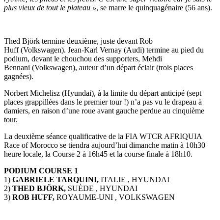
plus vieux de tout le plateau »
, se marre le quinquagénaire (56 ans).
Thed Björk termine deuxième, juste devant Rob
Huff (Volkswagen). Jean-Karl Vernay (Audi) termine au pied du
podium, devant le chouchou des supporters, Mehdi
Bennani (Volkswagen), auteur d’un départ éclair (trois places
gagnées).
Norbert Michelisz (Hyundai), à la limite du départ anticipé (sept
places grappillées dans le premier tour !) n’a pas vu le drapeau à
damiers, en raison d’une roue avant gauche perdue au cinquième
tour.
La deuxième séance qualificative de la FIA WTCR AFRIQUIA
Race of Morocco se tiendra aujourd’hui dimanche matin à 10h30
heure locale, la Course 2 à 16h45 et la course finale à 18h10.
PODIUM COURSE 1
1)
GABRIELE TARQUINI,
ITALIE , HYUNDAI
2)
THED BJÖRK,
SUÈDE , HYUNDAI
3)
ROB HUFF,
ROYAUME-UNI , VOLKSWAGEN