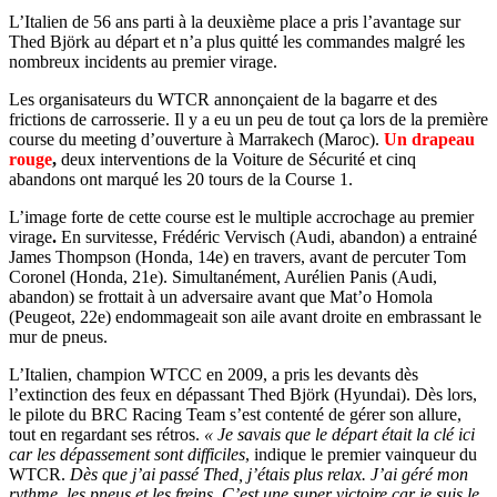
L’Italien de 56 ans parti à la deuxième place a pris l’avantage sur
Thed Björk au départ et n’a plus quitté les commandes malgré les
nombreux incidents au premier virage.
Les organisateurs du WTCR annonçaient de la bagarre et des
frictions de carrosserie. Il y a eu un peu de tout ça lors de la première
course du meeting d’ouverture à Marrakech (Maroc).
Un drapeau
rouge
,
deux interventions de la Voiture de Sécurité et cinq
abandons ont marqué les 20 tours de la Course 1.
L’image forte de cette course est le multiple accrochage au premier
virage
.
En survitesse, Frédéric Vervisch (Audi, abandon) a entrainé
James Thompson (Honda, 14e) en travers, avant de percuter Tom
Coronel (Honda, 21e). Simultanément, Aurélien Panis (Audi,
abandon) se frottait à un adversaire avant que Mat’o Homola
(Peugeot, 22e) endommageait son aile avant droite en embrassant le
mur de pneus.
L’Italien, champion WTCC en 2009, a pris les devants dès
l’extinction des feux en dépassant Thed Björk (Hyundai). Dès lors,
le pilote du BRC Racing Team s’est contenté de gérer son allure,
tout en regardant ses rétros.
« Je savais que le départ était la clé ici
car les dépassement sont difficiles
, indique le premier vainqueur du
WTCR.
Dès que j’ai passé Thed, j’étais plus relax. J’ai géré mon
rythme, les pneus et les freins. C’est une super victoire car je suis le