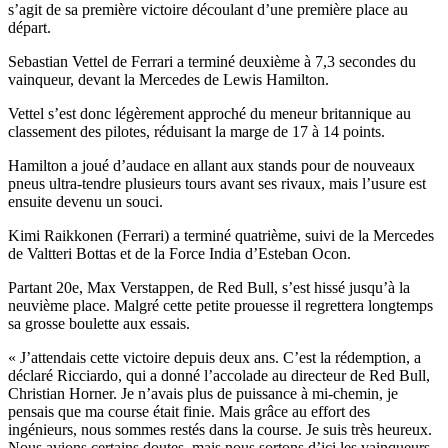
s’agit de sa première victoire découlant d’une première place au
départ.
Sebastian Vettel de Ferrari a terminé deuxième à 7,3 secondes du
vainqueur, devant la Mercedes de Lewis Hamilton.
Vettel s’est donc légèrement approché du meneur britannique au
classement des pilotes, réduisant la marge de 17 à 14 points.
Hamilton a joué d’audace en allant aux stands pour de nouveaux
pneus ultra-tendre plusieurs tours avant ses rivaux, mais l’usure est
ensuite devenu un souci.
Kimi Raikkonen (Ferrari) a terminé quatrième, suivi de la Mercedes
de Valtteri Bottas et de la Force India d’Esteban Ocon.
Partant 20e, Max Verstappen, de Red Bull, s’est hissé jusqu’à la
neuvième place. Malgré cette petite prouesse il regrettera longtemps
sa grosse boulette aux essais.
« J’attendais cette victoire depuis deux ans. C’est la rédemption, a
déclaré Ricciardo, qui a donné l’accolade au directeur de Red Bull,
Christian Horner. Je n’avais plus de puissance à mi-chemin, je
pensais que ma course était finie. Mais grâce au effort des
ingénieurs, nous sommes restés dans la course. Je suis très heureux.
Nous avions certains doutes, mais nous sortons d’ici les vainqueurs.