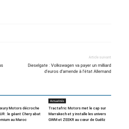
Article suivant
us
Dieselgate : Volkswagen va payer un milliard
d’euros d’amende à l’état Allemand
Actualités
Luxury Motors décroche
Tractafric Motors met le cap sur
UR : le géant Chery abat
Marrakech et y installe les univers
remium au Maroc
GWM et ZEEKR au cœur de Guéliz