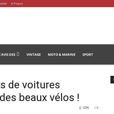
ecter
A Propos
L’AVIS DES
VINTAGE
MOTO & MARINE
SPORT
s de voitures
 des beaux vélos !
1274
0