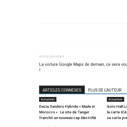
Article précédent
La voiture Google Maps de demain, ce sera vo
!
ARTICLES CONNEXES
PLUS DE L'AUTEUR
Actualités
Actualités
Dacia Sandero Hybride « Made in
Auto Hall 
Morocco » : Le site de Tanger
la carte iCA
franchit un nouveau cap électrifié
sa carte p