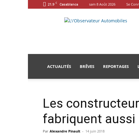
C
21.9
sam 8 Août 2026
Se Conn
Casablanca
L'Observateur
Automobiles
ACTUALITÉS
BRÊVES
REPORTAGES
Les constructeur
fabriquent aussi
Par
Alexandre Pinault
-
14 juin 2018