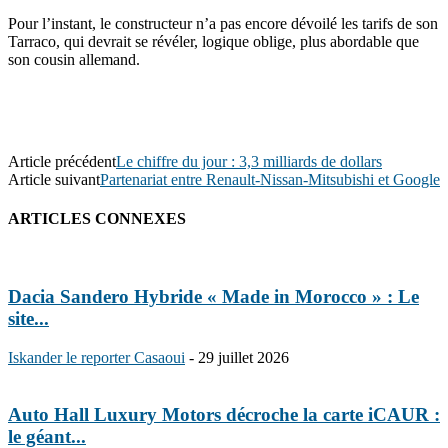
Pour l’instant, le constructeur n’a pas encore dévoilé les tarifs de son
Tarraco, qui devrait se révéler, logique oblige, plus abordable que
son cousin allemand.
Article précédent
Le chiffre du jour : 3,3 milliards de dollars
Article suivant
Partenariat entre Renault-Nissan-Mitsubishi et Google
ARTICLES CONNEXES
Dacia Sandero Hybride « Made in Morocco » : Le
site...
Iskander le reporter Casaoui
-
29 juillet 2026
Auto Hall Luxury Motors décroche la carte iCAUR :
le géant...