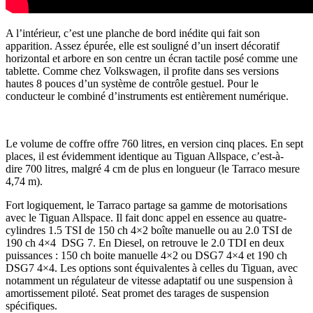
A l’intérieur, c’est une planche de bord inédite qui fait son
apparition. Assez épurée, elle est souligné d’un insert décoratif
horizontal et arbore en son centre un écran tactile posé comme une
tablette. Comme chez Volkswagen, il profite dans ses versions
hautes 8 pouces d’un système de contrôle gestuel. Pour le
conducteur le combiné d’instruments est entièrement numérique.
Le volume de coffre offre 760 litres, en version cinq places. En sept
places, il est évidemment identique au Tiguan Allspace, c’est-à-
dire 700 litres, malgré 4 cm de plus en longueur (le Tarraco mesure
4,74 m).
Fort logiquement, le Tarraco partage sa gamme de motorisations
avec le Tiguan Allspace. Il fait donc appel en essence au quatre-
cylindres 1.5 TSI de 150 ch 4×2 boîte manuelle ou au 2.0 TSI de
190 ch 4×4 DSG 7. En Diesel, on retrouve le 2.0 TDI en deux
puissances : 150 ch boite manuelle 4×2 ou DSG7 4×4 et 190 ch
DSG7 4×4. Les options sont équivalentes à celles du Tiguan, avec
notamment un régulateur de vitesse adaptatif ou une suspension à
amortissement piloté. Seat promet des tarages de suspension
spécifiques.