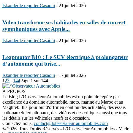
Iskander le reporter Casaoui
-
21 juillet 2026
Volvo transforme ses habitacles en salles de concert
symphoniques avec Apple...
Iskander le reporter Casaoui
-
21 juillet 2026
Leapmotor B10 : Le SUV électrique à prolongateur
d’autonomie qui brise...
Iskander le reporter Casaoui
-
17 juillet 2026
1
2
3
...
144
Page 1 sur 144
À PROPOS
Le Blog L'Observateur Automobiles est un point de repère par
excellence du domaine automobile, moto, marine au Maroc et au
Maghreb. Il a pour but d'offrir en continu des actualités, des essais
nationaux/internationaux, des vidéos et des critiques aussi que tous
les détails sur les véhicules neufs et d'occasion.
Contactez-nous:
contact@lobservateur-automobiles.com
©
2026 Tous Droits Réservés - L'Observateur Automobiles - Made