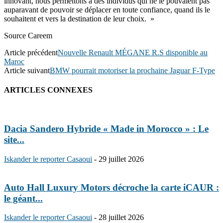
innovant, nous permettons à des individus qui ne le pouvaient pas
auparavant de pouvoir se déplacer en toute confiance, quand ils le
souhaitent et vers la destination de leur choix. »
Source Careem
Article précédent
Nouvelle Renault MÉGANE R.S disponible au
Maroc
Article suivant
BMW pourrait motoriser la prochaine Jaguar F-Type
ARTICLES CONNEXES
Dacia Sandero Hybride « Made in Morocco » : Le
site...
Iskander le reporter Casaoui
-
29 juillet 2026
Auto Hall Luxury Motors décroche la carte iCAUR :
le géant...
Iskander le reporter Casaoui
-
28 juillet 2026