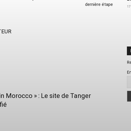
dernière étape
17
TEUR
R
E
n Morocco » : Le site de Tanger
fié