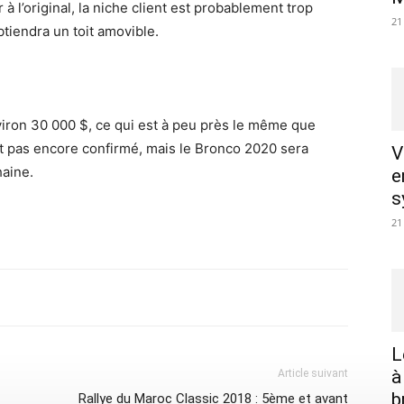
à l’original, la niche client est probablement trop
21
tiendra un toit amovible.
viron 30 000 $, ce qui est à peu près le même que
st pas encore confirmé, mais le Bronco 2020 sera
V
haine.
e
s
21
L
à
Article suivant
b
Rallye du Maroc Classic 2018 : 5ème et avant