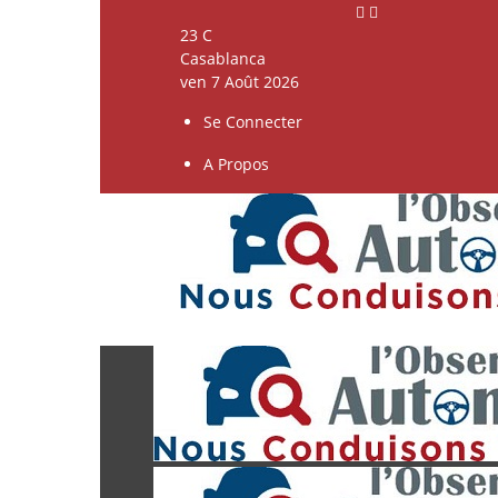
23
C
Casablanca
ven 7 Août 2026
Se Connecter
A Propos