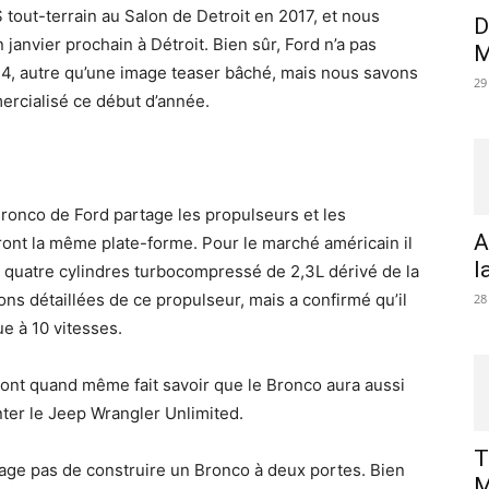
 tout-terrain au Salon de Detroit en 2017, et nous
D
anvier prochain à Détroit. Bien sûr, Ford n’a pas
M
×4, autre qu’une image teaser bâché, mais nous savons
29
ercialisé ce début d’année.
ronco de Ford partage les propulseurs et les
A
ront la même plate-forme. Pour le marché américain il
l
 quatre cylindres turbocompressé de 2,3L dérivé de la
ions détaillées de ce propulseur, mais a confirmé qu’il
28
e à 10 vitesses.
ont quand même fait savoir que le Bronco aura aussi
ter le Jeep Wrangler Unlimited.
T
sage pas de construire un Bronco à deux portes. Bien
M