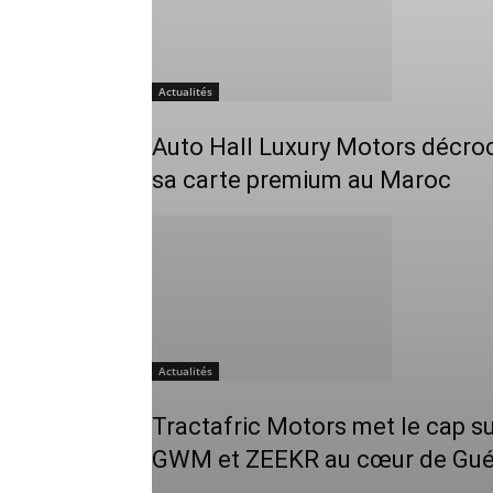
Actualités
Auto Hall Luxury Motors décroch
sa carte premium au Maroc
Actualités
Tractafric Motors met le cap su
GWM et ZEEKR au cœur de Gué