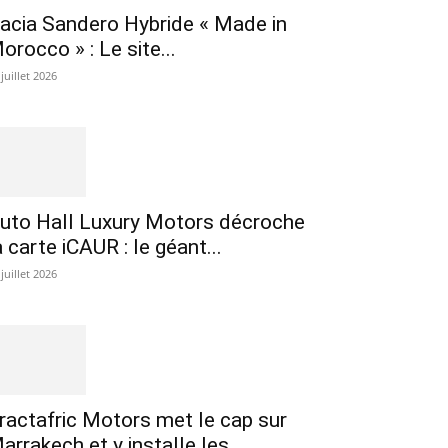
acia Sandero Hybride « Made in
orocco » : Le site...
 juillet 2026
uto Hall Luxury Motors décroche
a carte iCAUR : le géant...
 juillet 2026
ractafric Motors met le cap sur
arrakech et y installe les...