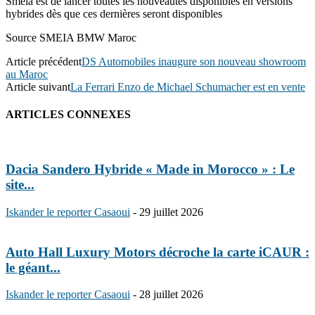
Smeia est de lancer toutes les nouveautés disponibles en versions
hybrides dès que ces dernières seront disponibles
Source SMEIA BMW Maroc
Article précédent
DS Automobiles inaugure son nouveau showroom
au Maroc
Article suivant
La Ferrari Enzo de Michael Schumacher est en vente
ARTICLES CONNEXES
Dacia Sandero Hybride « Made in Morocco » : Le
site...
Iskander le reporter Casaoui
-
29 juillet 2026
Auto Hall Luxury Motors décroche la carte iCAUR :
le géant...
Iskander le reporter Casaoui
-
28 juillet 2026