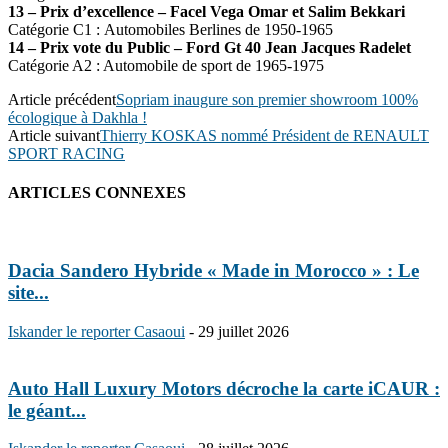
13 – Prix d’excellence – Facel Vega Omar et Salim Bekkari
Catégorie C1 : Automobiles Berlines de 1950-1965
14 – Prix vote du Public – Ford Gt 40 Jean Jacques Radelet
Catégorie A2 : Automobile de sport de 1965-1975
Article précédent
Sopriam inaugure son premier showroom 100%
écologique à Dakhla !
Article suivant
Thierry KOSKAS nommé Président de RENAULT
SPORT RACING
ARTICLES CONNEXES
Dacia Sandero Hybride « Made in Morocco » : Le
site...
Iskander le reporter Casaoui
-
29 juillet 2026
Auto Hall Luxury Motors décroche la carte iCAUR :
le géant...