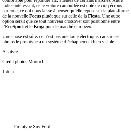
confortable pour répondre aux attentes de certains marchés. Autre
indice intéressant, cette voiture camouflée est doté de cinq écrous
par roue, ce qui nous laisse à penser qu’elle repose sur la plate-forme
de la nouvelle
Focus
plutôt que sur celle de la
Fiesta
. Une autre
option serait que ce tout nouveau crossover soit positionné entre
l’
EcoSport
et le
Kuga
pour le marché européen.
Une chose est sûre: ce n’est pas une toute électrique, car sur ces
photos le prototype a un système d’échappement bien visible.
A suivre
Crédit photos Mortor1
1
de 5
Prototype Suv Ford