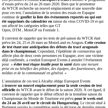
d’essais prévu du 24 au 26 mars 2020. Bien que le promoteur
du WTCR recherche un nouvel emplacement et une nouvelle date
pour ces test, l’annulation de la session des essais en Espagne
continue de
gonfler la liste des événements reportés ou qui ont
été supprimés du calendrier en
raison du virus COVID-19 et qui
ont affecté les catégories telles que GT
Open, DTM , MotoGP ou Formule 1.
Il convient de rappeler que les tests de pré-saison du WTCR était
prévu les 24, 25 et 26 mars au MotorLand en Aragon
. Cette cession
de test étant une anticipation des débuts du tracé aragonais
dans le championnat.
Cependant, l’épidémie de coronavirus qui
affecte plus de deux cents personnes en Espagne, avec une victime
déjà confirmée, a conduit Eurosport Events à annuler l’événement
pour
»
éviter tout risque inutile pour la santé
dans une mesure
prise en au bénéfice des pilotes, des équipes, des fournisseurs, des
médias et de la communauté en général. «
L’annulation de ces test à Alcañiz oblige Eurosport Events
à
trouver un nouvel emplacement pour la seule cession de test
officielle
du WTCR avant le début de la saison 2020. À cet égard, il
convient de rappeler que le début officiel de la troisième saison du
Championnat du Monde de Tourisme est prévu
pour le week-end
du 24 au 26 avril sur le circuit du Hungaroring
. Le circuit situé à
Budapest ouvrira la compétition après la décision de dernière minute