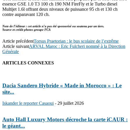
essence GSE 1.0 T3 100 ch 190 NM FireFly et le Turbo diesel
Multijet 1.6l offrant deux niveaux de puissance 95 ch et 130 ch
contre auparavant 120 ch.
Note de l’éditeur : cet article n’a pas été sponsorisé ou soutenu par un tiers.
Source et crédit photos groupe FCA
Article précédent
Torsus Praetorian : le bus scolaire de l’extrême
Article suivant
ARVAL Maroc : Eric Fulcheri nommé à la Direction
Générale
ARTICLES CONNEXES
Dacia Sandero Hybride « Made in Morocco » : Le
site...
Iskander le reporter Casaoui
-
29 juillet 2026
Auto Hall Luxury Motors décroche la carte iCAUR :
le géant...