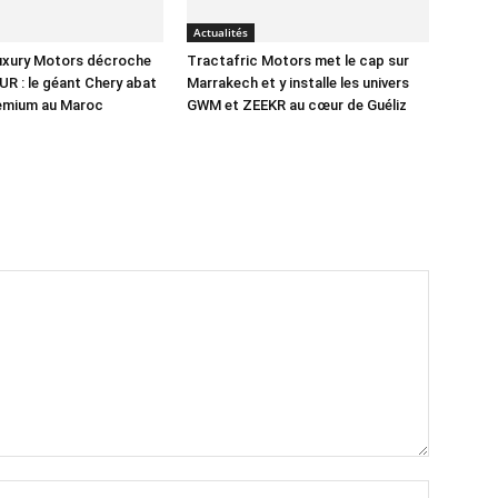
Actualités
Luxury Motors décroche
Tractafric Motors met le cap sur
UR : le géant Chery abat
Marrakech et y installe les univers
remium au Maroc
GWM et ZEEKR au cœur de Guéliz