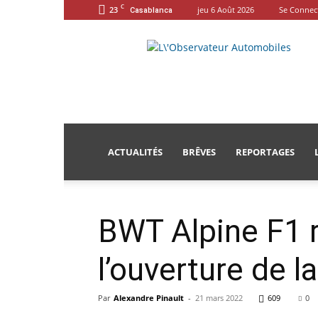
C
23
jeu 6 Août 2026
Se Connec
Casablanca
L'Observateur
Automobiles
ACTUALITÉS
BRÊVES
REPORTAGES
BWT Alpine F1 r
l’ouverture de l
Par
Alexandre Pinault
-
21 mars 2022
609
0