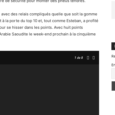
ure de sécurité pour monter des pneus tendres.
, avec des relais compliqués quelle que soit la gomme
à la porte du top 10 et, tout comme Esteban, a profité
ur se hisser dans les points. Avec huit points
 Arabie Saoudite le week-end prochain à la cinquième
R
1
de 8
E