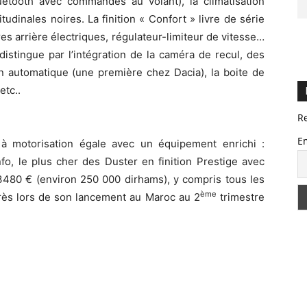
etooth avec commandes au volant), la climatisation
udinales noires. La finition « Confort » livre de série
tres arrière électriques, régulateur-limiteur de vitesse…
stingue par l’intégration de la caméra de recul, des
ion automatique (une première chez Dacia), la boite de
etc..
R
E
à motorisation égale avec un équipement enrichi :
info, le plus cher des Duster en finition Prestige avec
23480 € (environ 250 000 dirhams), y compris tous les
ème
rès lors de son lancement au Maroc au 2
trimestre