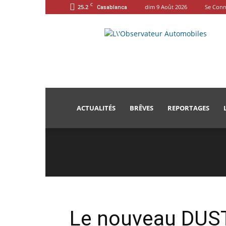
C
25.2
dim 9 Août 2026
Se Conn
Casablanca
L'Observateur
Automobiles
ACTUALITÉS
BRÊVES
REPORTAGES
Le nouveau DUSTE