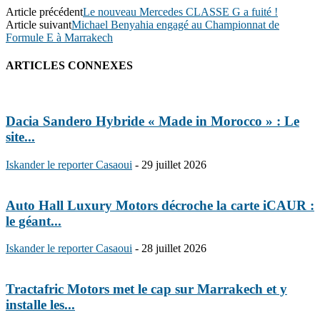
Article précédent
Le nouveau Mercedes CLASSE G a fuité !
Article suivant
Michael Benyahia engagé au Championnat de
Formule E à Marrakech
ARTICLES CONNEXES
Dacia Sandero Hybride « Made in Morocco » : Le
site...
Iskander le reporter Casaoui
-
29 juillet 2026
Auto Hall Luxury Motors décroche la carte iCAUR :
le géant...
Iskander le reporter Casaoui
-
28 juillet 2026
Tractafric Motors met le cap sur Marrakech et y
installe les...