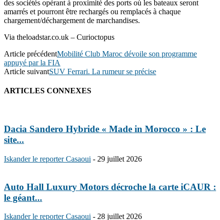
des sociétés opérant à proximité des ports où les bateaux seront
amarrés et pourront être rechargés ou remplacés à chaque
chargement/déchargement de marchandises.
Via theloadstar.co.uk – Curioctopus
Article précédent
Mobilité Club Maroc dévoile son programme
appuyé par la FIA
Article suivant
SUV Ferrari. La rumeur se précise
ARTICLES CONNEXES
Dacia Sandero Hybride « Made in Morocco » : Le
site...
Iskander le reporter Casaoui
-
29 juillet 2026
Auto Hall Luxury Motors décroche la carte iCAUR :
le géant...
Iskander le reporter Casaoui
-
28 juillet 2026