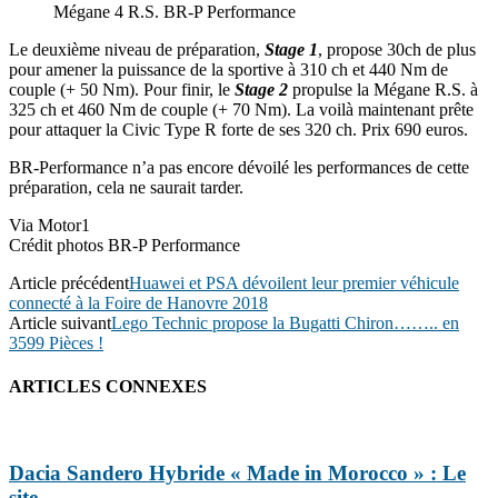
Mégane 4 R.S. BR-P Performance
Le deuxième niveau de préparation,
Stage 1
, propose 30ch de plus
pour amener la puissance de la sportive à 310 ch et 440 Nm de
couple (+ 50 Nm). Pour finir, le
Stage 2
propulse la Mégane R.S. à
325 ch et 460 Nm de couple (+ 70 Nm). La voilà maintenant prête
pour attaquer la Civic Type R forte de ses 320 ch. Prix 690 euros.
BR-Performance n’a pas encore dévoilé les performances de cette
préparation, cela ne saurait tarder.
Via Motor1
Crédit photos BR-P Performance
Article précédent
Huawei et PSA dévoilent leur premier véhicule
connecté à la Foire de Hanovre 2018
Article suivant
Lego Technic propose la Bugatti Chiron…….. en
3599 Pièces !
ARTICLES CONNEXES
Dacia Sandero Hybride « Made in Morocco » : Le
site...