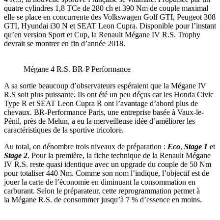
quatre cylindres 1,8 TCe de 280 ch et 390 Nm de couple maximal
elle se place en concurrente des Volkswagen Golf GTI, Peugeot 308
GTI, Hyundai i30 N et SEAT Leon Cupra. Disponible pour l’instant
qu’en version Sport et Cup, la Renault Mégane IV R.S. Trophy
devrait se montrer en fin d’année 2018.
Mégane 4 R.S. BR-P Performance
A sa sortie beaucoup d’observateurs espéraient que la Mégane IV
R.S soit plus puissante. Ils ont été un peu déçus car les Honda Civic
Type R et SEAT Leon Cupra R ont l’avantage d’abord plus de
chevaux. BR-Performance Paris, une entreprise basée à Vaux-le-
Pénil, près de Melun, a eu la merveilleuse idée d’améliorer les
caractéristiques de la sportive tricolore.
Au total, on dénombre trois niveaux de préparation :
Eco
,
Stage 1
et
Stage 2
. Pour la première, la fiche technique de la Renault Mégane
IV R.S. reste quasi identique avec un upgrade du couple de 50 Nm
pour totaliser 440 Nm. Comme son nom l’indique, l’objectif est de
jouer la carte de l’économie en diminuant la consommation en
carburant. Selon le préparateur, cette reprogrammation permet à
la Mégane R.S. de consommer jusqu’à 7 % d’essence en moins.