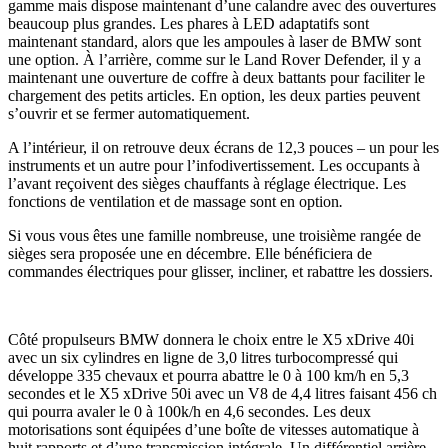
gamme mais dispose maintenant d’une calandre avec des ouvertures
beaucoup plus grandes. Les phares à LED adaptatifs sont
maintenant standard, alors que les ampoules à laser de BMW sont
une option. À l’arrière, comme sur le Land Rover Defender, il y a
maintenant une ouverture de coffre à deux battants pour faciliter le
chargement des petits articles. En option, les deux parties peuvent
s’ouvrir et se fermer automatiquement.
A l’intérieur, il on retrouve deux écrans de 12,3 pouces – un pour les
instruments et un autre pour l’infodivertissement. Les occupants à
l’avant reçoivent des sièges chauffants à réglage électrique. Les
fonctions de ventilation et de massage sont en option
.
Si vous vous êtes une famille nombreuse, une troisième rangée de
sièges sera proposée une en décembre. Elle bénéficiera de
commandes électriques pour glisser, incliner, et rabattre les dossiers.
Côté propulseurs BMW donnera le choix entre le X5 xDrive 40i
avec un six cylindres en ligne de 3,0 litres turbocompressé qui
développe 335 chevaux et pourra abattre le 0 à 100 km/h en 5,3
secondes et le X5 xDrive 50i avec un V8 de 4,4 litres faisant 456 ch
qui pourra avaler le 0 à 100k/h en 4,6 secondes. Les deux
motorisations sont équipées d’une boîte de vitesses automatique à
huit rapports et d’une transmission intégrale. Un différentiel arrière