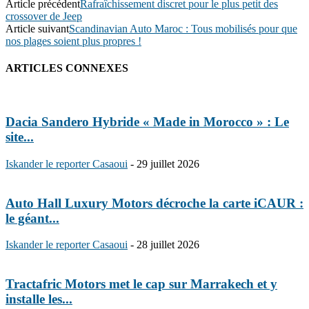
Article précédent
Rafraîchissement discret pour le plus petit des
crossover de Jeep
Article suivant
Scandinavian Auto Maroc : Tous mobilisés pour que
nos plages soient plus propres !
ARTICLES CONNEXES
Dacia Sandero Hybride « Made in Morocco » : Le
site...
Iskander le reporter Casaoui
-
29 juillet 2026
Auto Hall Luxury Motors décroche la carte iCAUR :
le géant...
Iskander le reporter Casaoui
-
28 juillet 2026
Tractafric Motors met le cap sur Marrakech et y
installe les...