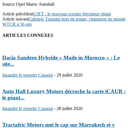
Source Opel Maroc Autohall
Article précédent
UJET : le nouveau scooter électrique pliant
Article suivant
Gabriele Tarquini hors du temps, champion du monde
WTCR à 56 ans
ARTICLES CONNEXES
Dacia Sandero Hybride « Made in Morocco » : Le
site...
Iskander le reporter Casaoui
-
29 juillet 2026
Auto Hall Luxury Motors décroche la carte iCAUR :
le géant...
Iskander le reporter Casaoui
-
28 juillet 2026
Tractafric Motors met le cap sur Marrakech et y