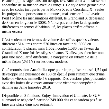
Beaucoup plus sage dans son design, le
Grandland X
ne laisse rien
apparaître de sa filiation avec le Français.
Le style reste germanique
avec les codes inaugurés par le Mokka X et le Crossland X
. Seules
les poignées de portes sont communes, mais encore faut-il avoir
l’œil ! Même les mensurations diffèrent,
le Grandland X dépassant
de 3 cm en longueur le 3008
. N’allez pas chercher là de grandes
différences en termes d’habitabilité,
les places arrière offrent le
même espace
.
C’est seulement en termes de volume de coffres que les valeurs
diffèrent :
514 litres contre 520 litres en faveur du 3008 en
configuration 5 places, mais 1.652 l contre 1.580 l
en faveur du
Grandland X une fois les sièges rabattus. N’allez pas chercher non
plus une modularité différente, la banquette est rabattable de la
même façon (2/3 1/3) sur les deux modèles.
Coté motorisation
Autohall
a opté pour le propulseur diesel 1,5 l qui
développe une puissance de 130 ch épaulé pour l’instant que d’une
boite de vitesses manuelle à 6 rapports. Des versions plus puissantes
avec des boites de vitesses automatique viendront compéter la
gamme au 3ème trimestre 2019.
Disponible en 3 finitions, Enjoy, Innovation et Ultimate, le SUV
allemand se négocie à partir de 249.000 dhs et ne tardera pas à se
faire une place dans son segment.