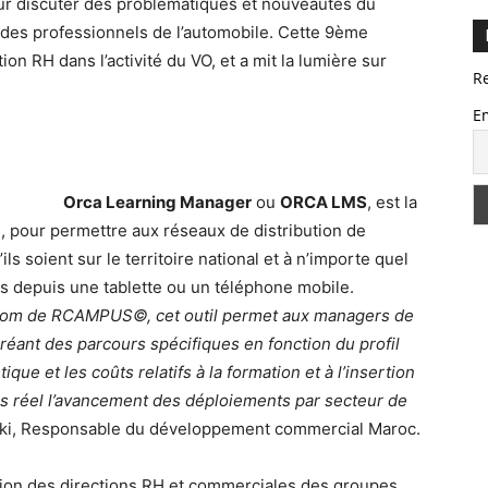
our discuter des problématiques et nouveautés du
 des professionnels de l’automobile. Cette 9ème
ion RH dans l’activité du VO, et a mit la lumière sur
R
E
Orca Learning Manager
ou
ORCA LMS
, est la
, pour permettre aux réseaux de distribution de
ls soient sur le territoire national et à n’importe quel
es depuis une tablette ou un téléphone mobile.
e nom de RCAMPUS
©
, cet outil permet aux managers de
créant des parcours spécifiques en fonction du profil
ique et les coûts relatifs à la formation et à l’insertion
ps réel l’avancement des déploiements par secteur de
i, Responsable du développement commercial Maroc.
ntion des directions RH et commerciales des groupes