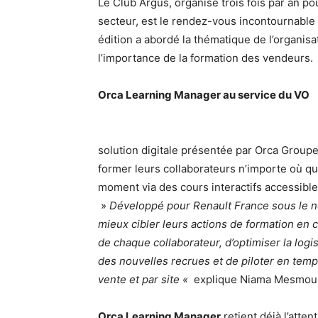
Le Club Argus, organisé trois fois par an p
secteur, est le rendez-vous incontournable
édition a abordé la thématique de l’organisat
l’importance de la formation des vendeurs.
Orca Learning Manager au service du VO
solution digitale présentée par Orca Groupe
former leurs collaborateurs n’importe où qu’i
moment via des cours interactifs accessibl
»
Développé pour Renault France sous l
mieux cibler leurs actions de formation en 
de chaque collaborateur, d’optimiser la logist
des nouvelles recrues et de piloter en tem
vente et par site «
explique Niama Mesmouk
Orca Learning Manager
retient déjà l’atte