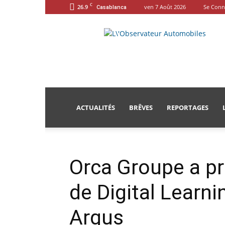
C
26.9
ven 7 Août 2026
Se Conn
Casablanca
L'Observateur
Automobiles
ACTUALITÉS
BRÊVES
REPORTAGES
Orca Groupe a pr
de Digital Learn
Argus