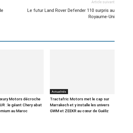
Article suivant
de
Le futur Land Rover Defender 110 surpris au
Royaume-Uni
Actualités
Luxury Motors décroche
Tractafric Motors met le cap sur
UR : le géant Chery abat
Marrakech et y installe les univers
remium au Maroc
GWM et ZEEKR au cœur de Guéliz