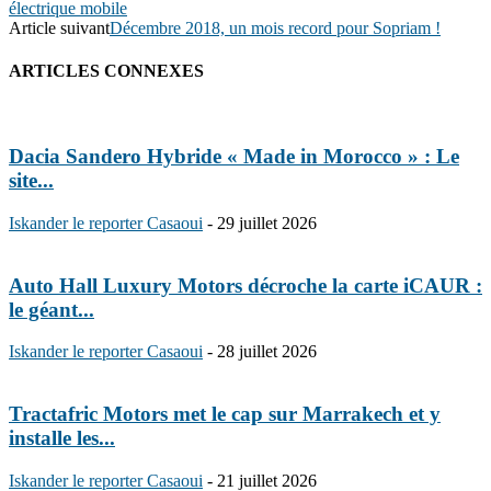
électrique mobile
Article suivant
Décembre 2018, un mois record pour Sopriam !
ARTICLES CONNEXES
Dacia Sandero Hybride « Made in Morocco » : Le
site...
Iskander le reporter Casaoui
-
29 juillet 2026
Auto Hall Luxury Motors décroche la carte iCAUR :
le géant...
Iskander le reporter Casaoui
-
28 juillet 2026
Tractafric Motors met le cap sur Marrakech et y
installe les...
Iskander le reporter Casaoui
-
21 juillet 2026