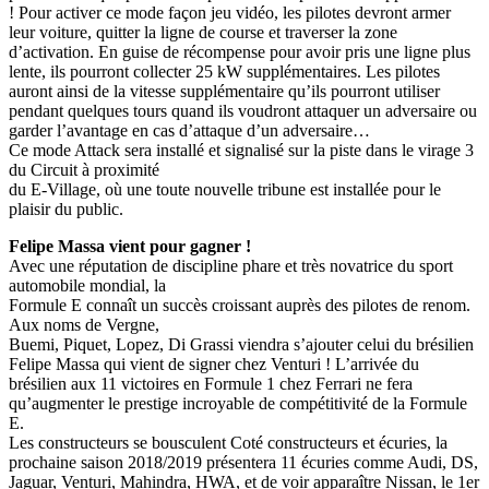
! Pour activer ce mode façon jeu vidéo, les pilotes devront armer
leur voiture, quitter la ligne de course et traverser la zone
d’activation. En guise de récompense pour avoir pris une ligne plus
lente, ils pourront collecter 25 kW supplémentaires. Les pilotes
auront ainsi de la vitesse supplémentaire qu’ils pourront utiliser
pendant quelques tours quand ils voudront attaquer un adversaire ou
garder l’avantage en cas d’attaque d’un adversaire…
Ce mode Attack sera installé et signalisé sur la piste dans le virage 3
du Circuit à proximité
du E-Village, où une toute nouvelle tribune est installée pour le
plaisir du public.
Felipe Massa vient pour gagner !
Avec une réputation de discipline phare et très novatrice du sport
automobile mondial, la
Formule E connaît un succès croissant auprès des pilotes de renom.
Aux noms de Vergne,
Buemi, Piquet, Lopez, Di Grassi viendra s’ajouter celui du brésilien
Felipe Massa qui vient de signer chez Venturi ! L’arrivée du
brésilien aux 11 victoires en Formule 1 chez Ferrari ne fera
qu’augmenter le prestige incroyable de compétitivité de la Formule
E.
Les constructeurs se bousculent Coté constructeurs et écuries, la
prochaine saison 2018/2019 présentera 11 écuries comme Audi, DS,
Jaguar, Venturi, Mahindra, HWA, et de voir apparaître Nissan, le 1er