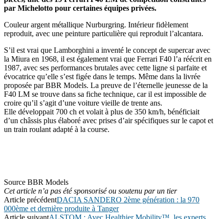
par Michelotto pour certaines équipes privées.
Couleur argent métallique Nurburgring. Intérieur fidèlement
reproduit, avec une peinture particulière qui reproduit l’alcantara.
S’il est vrai que Lamborghini a inventé le concept de supercar avec
la Miura en 1968, il est également vrai que Ferrari F40 l’a réécrit en
1987, avec ses performances brutales avec cette ligne si parfaite et
évocatrice qu’elle s’est figée dans le temps. Même dans la livrée
proposée par BBR Models. La preuve de l’éternelle jeunesse de la
F40 LM se trouve dans sa fiche technique, car il est impossible de
croire qu’il s’agit d’une voiture vieille de trente ans.
Elle développait 700 ch et volait à plus de 350 km/h, bénéficiait
d’un châssis plus élaboré avec prises d’air spécifiques sur le capot et
un train roulant adapté à la course.
Source BBR Models
Cet article n’a pas été sponsorisé ou soutenu par un tier
Article précédent
DACIA SANDERO 2ème génération : la 970
000ème et dernière produite à Tanger
Article suivant
ALSTOM : Avec Healthier Mobility™, les experts