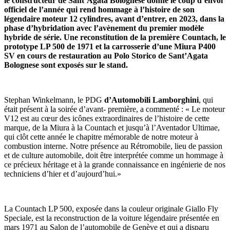
le constructeur de Sant’Agata Bolognese donne le coup d’envoi
officiel de l’année qui rend hommage à l’histoire de son
légendaire moteur 12 cylindres, avant d’entrer, en 2023, dans la
phase d’hybridation avec l’avènement du premier modèle
hybride de série. Une reconstitution de la première Countach, le
prototype LP 500 de 1971 et la carrosserie d’une Miura P400
SV en cours de restauration au Polo Storico de Sant’Agata
Bolognese sont exposés sur le stand.
Stephan Winkelmann, le PDG
d’Automobili Lamborghini
, qui
était présent à la soirée d’avant- première, a commenté : « Le moteur
V12 est au cœur des icônes extraordinaires de l’histoire de cette
marque, de la Miura à la Countach et jusqu’à l’Aventador Ultimae,
qui clôt cette année le chapitre mémorable de notre moteur à
combustion interne. Notre présence au Rétromobile, lieu de passion
et de culture automobile, doit être interprétée comme un hommage à
ce précieux héritage et à la grande connaissance en ingénierie de nos
techniciens d’hier et d’aujourd’hui.»
La Countach LP 500, exposée dans la couleur originale Giallo Fly
Speciale, est la reconstruction de la voiture légendaire présentée en
mars 1971 au Salon de l’automobile de Genève et qui a disparu