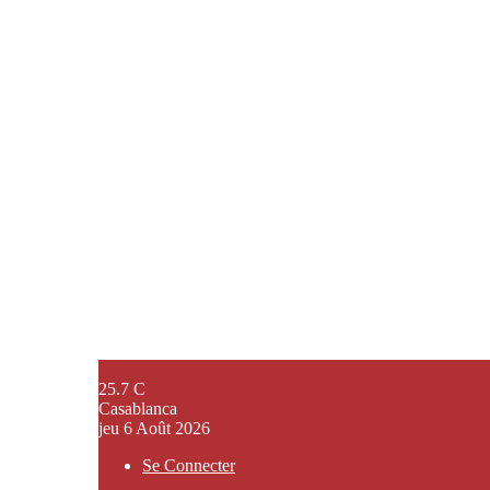
25.7
C
Casablanca
jeu 6 Août 2026
Se Connecter