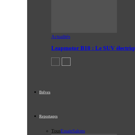
Actualités
Leapmotor B10 : Le SUV électriq
Brêves
Reportages
Tous
Essais
Salons