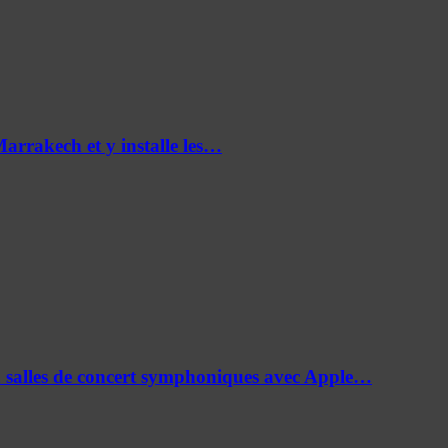
Marrakech et y installe les…
en salles de concert symphoniques avec Apple…