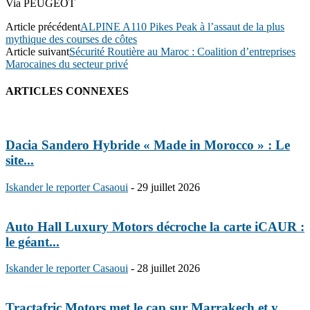
Via PEUGEOT
Article précédent
ALPINE A110 Pikes Peak à l’assaut de la plus
mythique des courses de côtes
Article suivant
Sécurité Routière au Maroc : Coalition d’entreprises
Marocaines du secteur privé
ARTICLES CONNEXES
Dacia Sandero Hybride « Made in Morocco » : Le
site...
Iskander le reporter Casaoui
-
29 juillet 2026
Auto Hall Luxury Motors décroche la carte iCAUR :
le géant...
Iskander le reporter Casaoui
-
28 juillet 2026
Tractafric Motors met le cap sur Marrakech et y