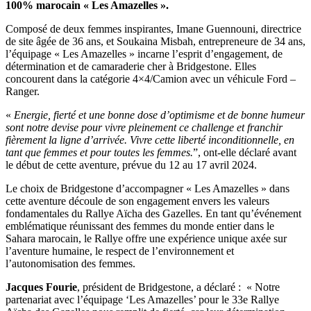
100% marocain « Les Amazelles ».
Composé de deux femmes inspirantes, Imane Guennouni, directrice
de site âgée de 36 ans, et Soukaina Misbah, entrepreneure de 34 ans,
l’équipage « Les Amazelles » incarne l’esprit d’engagement, de
détermination et de camaraderie cher à Bridgestone. Elles
concourent dans la catégorie 4×4/Camion avec un véhicule Ford –
Ranger.
«
Energie, fierté et une bonne dose d’optimisme et de bonne humeur
sont notre devise pour vivre pleinement ce challenge et franchir
fièrement la ligne d’arrivée. Vivre cette liberté inconditionnelle, en
tant que femmes et pour toutes les femmes.
”, ont-elle déclaré avant
le début de cette aventure, prévue du 12 au 17 avril 2024.
Le choix de Bridgestone d’accompagner « Les Amazelles » dans
cette aventure découle de son engagement envers les valeurs
fondamentales du Rallye Aïcha des Gazelles. En tant qu’événement
emblématique réunissant des femmes du monde entier dans le
Sahara marocain, le Rallye offre une expérience unique axée sur
l’aventure humaine, le respect de l’environnement et
l’autonomisation des femmes.
Jacques Fourie
, président de Bridgestone, a déclaré : « Notre
partenariat avec l’équipage ‘Les Amazelles’ pour le 33e Rallye