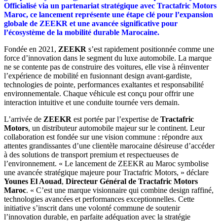
Officialisé via un partenariat stratégique avec Tractafric Motors
Maroc, ce lancement représente une étape clé pour l’expansion
globale de ZEEKR et une avancée significative pour
l’écosystème de la mobilité durable Marocaine.
Fondée en 2021,
ZEEKR
s’est rapidement positionnée comme une
force d’innovation dans le segment du luxe automobile. La marque
ne se contente pas de construire des voitures, elle vise à réinventer
l’expérience de mobilité en fusionnant design avant-gardiste,
technologies de pointe, performances exaltantes et responsabilité
environnementale. Chaque véhicule est conçu pour offrir une
interaction intuitive et une conduite tournée vers demain.
L’arrivée de
ZEEKR
est portée par l’expertise de
Tractafric
Motors
, un distributeur automobile majeur sur le continent. Leur
collaboration est fondée sur une vision commune : répondre aux
attentes grandissantes d’une clientèle marocaine désireuse d’accéder
à des solutions de transport premium et respectueuses de
l’environnement. « Le lancement de ZEEKR au Maroc symbolise
une avancée stratégique majeure pour Tractafric Motors, » déclare
Younes El Aouad
,
Directeur Général de Tractafric Motors
Maroc
. « C’est une marque visionnaire qui combine design raffiné,
technologies avancées et performances exceptionnelles. Cette
initiative s’inscrit dans une volonté commune de soutenir
l’innovation durable, en parfaite adéquation avec la stratégie