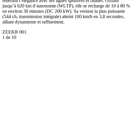
redéfinit l’élégance avec ses lignes sportives et fluides. Offrant
jusqu’à 620 km d’autonomie (WLTP), elle se recharge de 10 à 80 %
en environ 30 minutes (DC 200 kW). Sa version la plus puissante
(544 ch, transmission intégrale) atteint 100 km/h en 3,8 secondes,
alliant dynamisme et raffinement.
ZEEKR 001
1
de 10