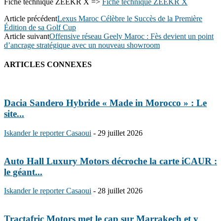
Fiche technique ZEEKR X =>
Fiche technique ZEEKR X
Article précédent
Lexus Maroc Célèbre le Succès de la Première
Édition de sa Golf Cup
Article suivant
Offensive réseau Geely Maroc : Fès devient un point
d’ancrage stratégique avec un nouveau showroom
ARTICLES CONNEXES
Dacia Sandero Hybride « Made in Morocco » : Le
site...
Iskander le reporter Casaoui
-
29 juillet 2026
Auto Hall Luxury Motors décroche la carte iCAUR :
le géant...
Iskander le reporter Casaoui
-
28 juillet 2026
Tractafric Motors met le cap sur Marrakech et y