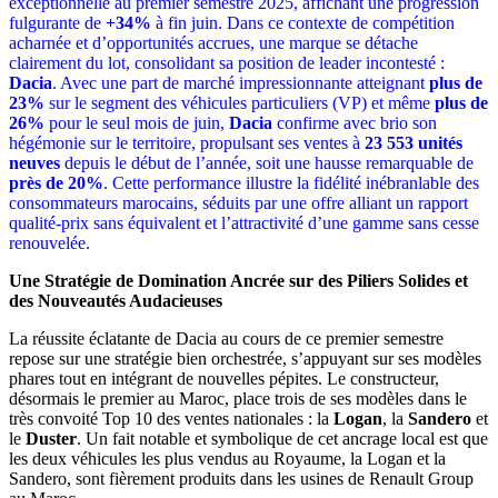
exceptionnelle au premier semestre 2025, affichant une progression
fulgurante de
+34%
à fin juin. Dans ce contexte de compétition
acharnée et d’opportunités accrues, une marque se détache
clairement du lot, consolidant sa position de leader incontesté :
Dacia
. Avec une part de marché impressionnante atteignant
plus de
23%
sur le segment des véhicules particuliers (VP) et même
plus de
26%
pour le seul mois de juin,
Dacia
confirme avec brio son
hégémonie sur le territoire, propulsant ses ventes à
23 553 unités
neuves
depuis le début de l’année, soit une hausse remarquable de
près de 20%
. Cette performance illustre la fidélité inébranlable des
consommateurs marocains, séduits par une offre alliant un rapport
qualité-prix sans équivalent et l’attractivité d’une gamme sans cesse
renouvelée.
Une Stratégie de Domination Ancrée sur des Piliers Solides et
des Nouveautés Audacieuses
La réussite éclatante de Dacia au cours de ce premier semestre
repose sur une stratégie bien orchestrée, s’appuyant sur ses modèles
phares tout en intégrant de nouvelles pépites. Le constructeur,
désormais le premier au Maroc, place trois de ses modèles dans le
très convoité Top 10 des ventes nationales : la
Logan
, la
Sandero
et
le
Duster
. Un fait notable et symbolique de cet ancrage local est que
les deux véhicules les plus vendus au Royaume, la Logan et la
Sandero, sont fièrement produits dans les usines de Renault Group