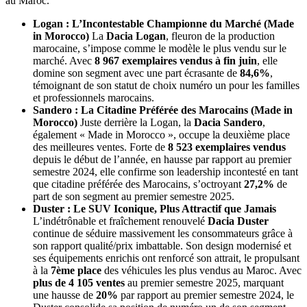
au Maroc.
Logan : L’Incontestable Championne du Marché (Made
in Morocco)
La
Dacia Logan
, fleuron de la production
marocaine, s’impose comme le modèle le plus vendu sur le
marché. Avec
8 967 exemplaires vendus à fin juin
, elle
domine son segment avec une part écrasante de
84,6%
,
témoignant de son statut de choix numéro un pour les familles
et professionnels marocains.
Sandero : La Citadine Préférée des Marocains (Made in
Morocco)
Juste derrière la Logan, la
Dacia Sandero
,
également « Made in Morocco », occupe la deuxième place
des meilleures ventes. Forte de
8 523 exemplaires vendus
depuis le début de l’année, en hausse par rapport au premier
semestre 2024, elle confirme son leadership incontesté en tant
que citadine préférée des Marocains, s’octroyant
27,2%
de
part de son segment au premier semestre 2025.
Duster : Le SUV Iconique, Plus Attractif que Jamais
L’indétrônable et fraîchement renouvelé
Dacia Duster
continue de séduire massivement les consommateurs grâce à
son rapport qualité/prix imbattable. Son design modernisé et
ses équipements enrichis ont renforcé son attrait, le propulsant
à la
7ème place
des véhicules les plus vendus au Maroc. Avec
plus de 4 105 ventes
au premier semestre 2025, marquant
une hausse de
20%
par rapport au premier semestre 2024, le