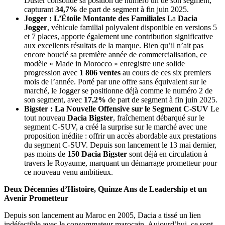
Duster consolide sa position de numéro un de son segment,
capturant
34,7%
de part de segment à fin juin 2025.
Jogger : L’Étoile Montante des Familiales
La
Dacia
Jogger
, véhicule familial polyvalent disponible en versions 5
et 7 places, apporte également une contribution significative
aux excellents résultats de la marque. Bien qu’il n’ait pas
encore bouclé sa première année de commercialisation, ce
modèle « Made in Morocco » enregistre une solide
progression avec
1 806 ventes
au cours de ces six premiers
mois de l’année. Porté par une offre sans équivalent sur le
marché, le Jogger se positionne déjà comme le numéro 2 de
son segment, avec
17,2%
de part de segment à fin juin 2025.
Bigster : La Nouvelle Offensive sur le Segment C-SUV
Le
tout nouveau
Dacia Bigster
, fraîchement débarqué sur le
segment C-SUV, a créé la surprise sur le marché avec une
proposition inédite : offrir un accès abordable aux prestations
du segment C-SUV. Depuis son lancement le 13 mai dernier,
pas moins de
150 Dacia Bigster
sont déjà en circulation à
travers le Royaume, marquant un démarrage prometteur pour
ce nouveau venu ambitieux.
Deux Décennies d’Histoire, Quinze Ans de Leadership et un
Avenir Prometteur
Depuis son lancement au Maroc en 2005, Dacia a tissé un lien
indéfectible avec le consommateur marocain. Aujourd’hui, ce sont