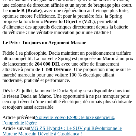
une colonne de direction affinée et un rayon de braquage plus court.
Le
mode B (Brake)
, avec une régénération au freinage plus forte,
optimise encore l’efficience. Et pour la première fois, la Spring
propose la fonction
« Power to Object » (V2L)
, permettant
d’alimenter des appareils électriques directement depuis la batterie
du véhicule : une véritable innovation pour une citadine !
Le Prix : Toujours un Argument Massue
Fidèle à sa philosophie, Dacia maintient un positionnement tarifaire
ultra-compétitif. La nouvelle Spring est proposée au Maroc à un prix
de lancement de
204 000 DH
, avec une offre de financement
attractive à partir de
1 190 DH/mois
. Une proposition unique sur le
marché marocain pour une voiture 100 % électrique alliant
modernité, praticité et performance.
Dès le 22 juillet, la nouvelle Dacia Spring sera disponible dans tout
le réseau Dacia au Maroc. Une opportunité à ne pas manquer pour
ceux qui rêvent d’une mobilité électrique, désormais plus séduisante
et toujours aussi accessible.
Article précédent
Nouvelle Volvo ES90 : le luxe silencieux,
l’empreinte légère
Article suivant
MG ZS Hybrid+ : Le SUV qui Révolutionne le
Marché Marocain Dévoilé à Casablanca !