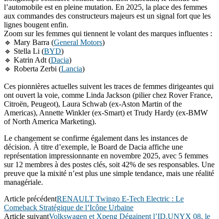
l’automobile est en pleine mutation. En 2025, la place des femmes
aux commandes des constructeurs majeurs est un signal fort que les
lignes bougent enfin.
​Zoom sur les femmes qui tiennent le volant des marques influentes :
🔹️​ Mary Barra (
General Motors
)
🔹️​ Stella Li (
BYD
)
🔹️​ Katrin Adt (
Dacia
)
🔹️ ​Roberta Zerbi (
Lancia
)
Ces pionnières actuelles suivent les traces de femmes dirigeantes qui
ont ouvert la voie, comme Linda Jackson (pilier chez Rover France,
Citroën, Peugeot), Laura Schwab (ex-Aston Martin of the
Americas), Annette Winkler (ex-Smart) et Trudy Hardy (ex-BMW
of North America Marketing).
​Le changement se confirme également dans les instances de
décision. À titre d’exemple, le Board de Dacia affiche une
représentation impressionnante en novembre 2025, avec 5 femmes
sur 12 membres à des postes clés, soit 42% de ses responsables. Une
preuve que la mixité n’est plus une simple tendance, mais une réalité
managériale.
Article précédent
RENAULT Twingo E-Tech Electric : Le
Comeback Stratégique de l’Icône Urbaine
Article suivant
Volkswagen et Xpeng Dégainent l’ID.UNYX 08, le