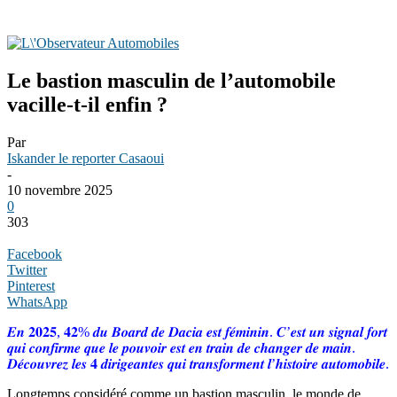
Le bastion masculin de l’automobile
vacille-t-il enfin ?
Par
Iskander le reporter Casaoui
-
10 novembre 2025
0
303
Facebook
Twitter
Pinterest
WhatsApp
𝑬𝒏 𝟐𝟎𝟐𝟓, 𝟒𝟐% 𝒅𝒖 𝑩𝒐𝒂𝒓𝒅 𝒅𝒆 𝑫𝒂𝒄𝒊𝒂 𝒆𝒔𝒕 𝒇𝒆́𝒎𝒊𝒏𝒊𝒏. 𝑪’𝒆𝒔𝒕 𝒖𝒏 𝒔𝒊𝒈𝒏𝒂𝒍 𝒇𝒐𝒓𝒕
𝒒𝒖𝒊 𝒄𝒐𝒏𝒇𝒊𝒓𝒎𝒆 𝒒𝒖𝒆 𝒍𝒆 𝒑𝒐𝒖𝒗𝒐𝒊𝒓 𝒆𝒔𝒕 𝒆𝒏 𝒕𝒓𝒂𝒊𝒏 𝒅𝒆 𝒄𝒉𝒂𝒏𝒈𝒆𝒓 𝒅𝒆 𝒎𝒂𝒊𝒏.
𝑫𝒆́𝒄𝒐𝒖𝒗𝒓𝒆𝒛 𝒍𝒆𝒔 𝟒 𝒅𝒊𝒓𝒊𝒈𝒆𝒂𝒏𝒕𝒆𝒔 𝒒𝒖𝒊 𝒕𝒓𝒂𝒏𝒔𝒇𝒐𝒓𝒎𝒆𝒏𝒕 𝒍’𝒉𝒊𝒔𝒕𝒐𝒊𝒓𝒆 𝒂𝒖𝒕𝒐𝒎𝒐𝒃𝒊𝒍𝒆.
​Longtemps considéré comme un bastion masculin, le monde de