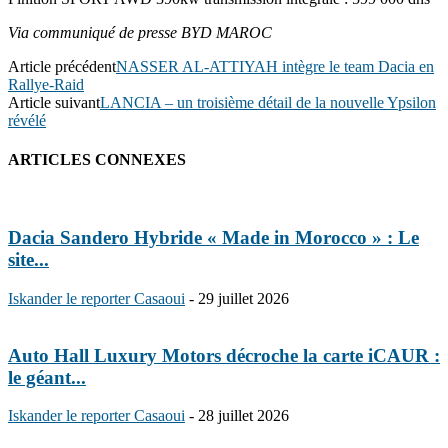
Via communiqué de presse BYD MAROC
Article précédent
NASSER AL-ATTIYAH intègre le team Dacia en
Rallye-Raid
Article suivant
LANCIA – un troisième détail de la nouvelle Ypsilon
révélé
ARTICLES CONNEXES
Dacia Sandero Hybride « Made in Morocco » : Le
site...
Iskander le reporter Casaoui
-
29 juillet 2026
Auto Hall Luxury Motors décroche la carte iCAUR :
le géant...
Iskander le reporter Casaoui
-
28 juillet 2026