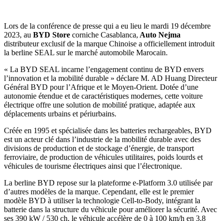
Lors de la conférence de presse qui a eu lieu le mardi 19 décembre
2023, au
BYD Store
corniche Casablanca,
Auto Nejma
distributeur exclusif de la marque Chinoise a officiellement introduit
la berline SEAL sur le marché automobile Marocain.
« La BYD SEAL incarne l’engagement continu de BYD envers
l’innovation et la mobilité durable » déclare M. AD Huang Directeur
Général BYD pour l’Afrique et le Moyen-Orient. Dotée d’une
autonomie étendue et de caractéristiques modernes, cette voiture
électrique offre une solution de mobilité pratique, adaptée aux
déplacements urbains et périurbains.
Créée en 1995 et spécialisée dans les batteries rechargeables, BYD
est un acteur clé dans l’industrie de la mobilité durable avec des
divisions de production et de stockage d’énergie, de transport
ferroviaire, de production de véhicules utilitaires, poids lourds et
véhicules de tourisme électriques ainsi que l’électronique.
La berline BYD repose sur la plateforme e-Platform 3.0 utilisée par
d’autres modèles de la marque. Cependant, elle est le premier
modèle BYD à utiliser la technologie Cell-to-Body, intégrant la
batterie dans la structure du véhicule pour améliorer la sécurité. Avec
ses 390 kW / 530 ch, le véhicule accélère de 0 à 100 km/h en 3,8