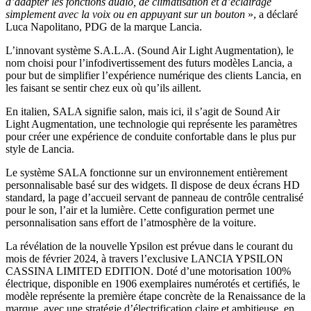
d’adapter les fonctions audio, de climatisation et d’éclairage
simplement avec la voix ou en appuyant sur un bouton
», a déclaré
Luca Napolitano, PDG de la marque Lancia.
L’innovant système S.A.L.A. (Sound Air Light Augmentation), le
nom choisi pour l’infodivertissement des futurs modèles Lancia, a
pour but de simplifier l’expérience numérique des clients Lancia, en
les faisant se sentir chez eux où qu’ils aillent.
En italien, SALA signifie salon, mais ici, il s’agit de Sound Air
Light Augmentation, une technologie qui représente les paramètres
pour créer une expérience de conduite confortable dans le plus pur
style de Lancia.
Le système SALA fonctionne sur un environnement entièrement
personnalisable basé sur des widgets. Il dispose de deux écrans HD
standard, la page d’accueil servant de panneau de contrôle centralisé
pour le son, l’air et la lumière. Cette configuration permet une
personnalisation sans effort de l’atmosphère de la voiture.
La révélation de la nouvelle Ypsilon est prévue dans le courant du
mois de février 2024, à travers l’exclusive LANCIA YPSILON
CASSINA LIMITED EDITION. Doté d’une motorisation 100%
électrique, disponible en 1906 exemplaires numérotés et certifiés, le
modèle représente la première étape concrète de la Renaissance de la
marque, avec une stratégie d’électrification claire et ambitieuse, en