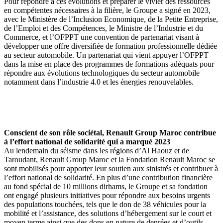
Pour répondre à ces évolutions et préparer le vivier des ressources
en compétentes nécessaires à la filière, le Groupe a signé en 2023,
avec le Ministère de l’Inclusion Economique, de la Petite Entreprise,
de l’Emploi et des Compétences, le Ministre de l’Industrie et du
Commerce, et l’OFPPT une convention de partenariat visant à
développer une offre diversifiée de formation professionnelle dédiée
au secteur automobile. Un partenariat qui vient appuyer l’OFPPT
dans la mise en place des programmes de formations adéquats pour
répondre aux évolutions technologiques du secteur automobile
notamment dans l’industrie 4.0 et les énergies renouvelables.
Conscient de son rôle sociétal, Renault Group Maroc contribue
à l’effort national de solidarité qui a marqué 2023
Au lendemain du séisme dans les régions d’Al Haouz et de
Taroudant, Renault Group Maroc et la Fondation Renault Maroc se
sont mobilisés pour apporter leur soutien aux sinistrés et contribuer à
l’effort national de solidarité. En plus d’une contribution financière
au fond spécial de 10 millions dirhams, le Groupe et sa fondation
ont engagé plusieurs initiatives pour répondre aux besoins urgents
des populations touchées, tels que le don de 38 véhicules pour la
mobilité et l’assistance, des solutions d’hébergement sur le court et
moyen terme ainsi que des dons en nature de denrées et d’outils