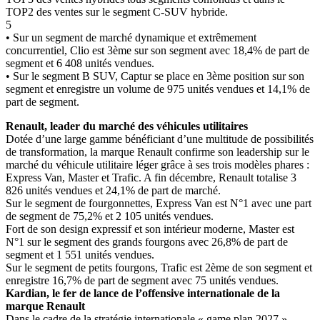
TOP2 des ventes sur le segment C-SUV hybride.
5
• Sur un segment de marché dynamique et extrêmement
concurrentiel, Clio est 3ème sur son segment avec 18,4% de part de
segment et 6 408 unités vendues.
• Sur le segment B SUV, Captur se place en 3ème position sur son
segment et enregistre un volume de 975 unités vendues et 14,1% de
part de segment.
Renault, leader du marché des véhicules utilitaires
Dotée d’une large gamme bénéficiant d’une multitude de possibilités
de transformation, la marque Renault confirme son leadership sur le
marché du véhicule utilitaire léger grâce à ses trois modèles phares :
Express Van, Master et Trafic. A fin décembre, Renault totalise 3
826 unités vendues et 24,1% de part de marché.
Sur le segment de fourgonnettes, Express Van est N°1 avec une part
de segment de 75,2% et 2 105 unités vendues.
Fort de son design expressif et son intérieur moderne, Master est
N°1 sur le segment des grands fourgons avec 26,8% de part de
segment et 1 551 unités vendues.
Sur le segment de petits fourgons, Trafic est 2ème de son segment et
enregistre 16,7% de part de segment avec 75 unités vendues.
Kardian, le fer de lance de l’offensive internationale de la
marque Renault
Dans le cadre de la stratégie internationale « game plan 2027 »