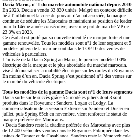
Dacia Maroc, n° 1 du marché automobile national depuis 2010
En 2023, Dacia a vendu 33 830 unités. Malgré un contexte difficile
lié à l’inflation et la crise du pouvoir d’achat associée, la marque
continue de séduire les Marocains et maintient sa position de leader
pour la 14ème année consécutive, avec une part de marché VP de
23,3% en 2023.
Ce résultat est porté par sa nouvelle identité de marque forte et une
gamme renouvelée. Tous les modèles sont n°1 de leur segment et 5
modèles piliers de la marque sont dans le TOP 10 des ventes de
véhicules à particuliers.
L’arrivée de la Dacia Spring au Maroc, le premier modèle 100%
électrique de la marque et le plus abordable du marché marocain,
vise à démocratiser la mobilité électrique sur les routes du Royaume.
En moins d’un an, Dacia Spring s’est positionné n°1 des ventes sur
le marché du véhicule électrique.
Tous les modèles de la gamme Dacia sont n°1 de leurs segments
Dacia surfe sur le succès grâce à 5 modèles piliers dont 3 sont
produits dans le Royaume : Sandero, Logan et Lodgy. La
commercialisation de la version Extreme sur Sandero et Duster en
juillet, puis Spring 65ch en novembre, vient renforcer le statut de
marque préférée des Marocains.
• Dacia Sandero reste la citadine préférée des Marocains avec plus
de 12 400 véhicules vendus dans le Royaume. Fabriquée dans les
usines de Tanger et de Casablanca, Sandero reste le 2ème véhicule