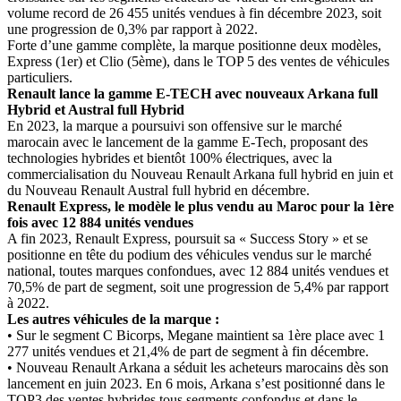
volume record de 26 455 unités vendues à fin décembre 2023, soit
une progression de 0,3% par rapport à 2022.
Forte d’une gamme complète, la marque positionne deux modèles,
Express (1er) et Clio (5ème), dans le TOP 5 des ventes de véhicules
particuliers.
Renault lance la gamme E-TECH avec nouveaux Arkana full
Hybrid et Austral full Hybrid
En 2023, la marque a poursuivi son offensive sur le marché
marocain avec le lancement de la gamme E-Tech, proposant des
technologies hybrides et bientôt 100% électriques, avec la
commercialisation du Nouveau Renault Arkana full hybrid en juin et
du Nouveau Renault Austral full hybrid en décembre.
Renault Express, le modèle le plus vendu au Maroc pour la 1ère
fois avec 12 884 unités vendues
A fin 2023, Renault Express, poursuit sa « Success Story » et se
positionne en tête du podium des véhicules vendus sur le marché
national, toutes marques confondues, avec 12 884 unités vendues et
70,5% de part de segment, soit une progression de 5,4% par rapport
à 2022.
Les autres véhicules de la marque :
• Sur le segment C Bicorps, Megane maintient sa 1ère place avec 1
277 unités vendues et 21,4% de part de segment à fin décembre.
• Nouveau Renault Arkana a séduit les acheteurs marocains dès son
lancement en juin 2023. En 6 mois, Arkana s’est positionné dans le
TOP3 des ventes hybrides tous segments confondus et dans le