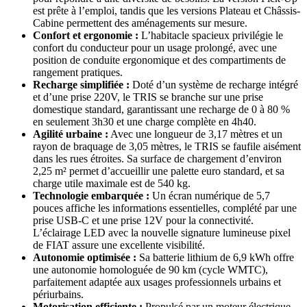
est prête à l’emploi, tandis que les versions Plateau et Châssis-
Cabine permettent des aménagements sur mesure.
Confort et ergonomie :
L’habitacle spacieux privilégie le
confort du conducteur pour un usage prolongé, avec une
position de conduite ergonomique et des compartiments de
rangement pratiques.
Recharge simplifiée :
Doté d’un système de recharge intégré
et d’une prise 220V, le TRIS se branche sur une prise
domestique standard, garantissant une recharge de 0 à 80 %
en seulement 3h30 et une charge complète en 4h40.
Agilité urbaine :
Avec une longueur de 3,17 mètres et un
rayon de braquage de 3,05 mètres, le TRIS se faufile aisément
dans les rues étroites. Sa surface de chargement d’environ
2,25 m² permet d’accueillir une palette euro standard, et sa
charge utile maximale est de 540 kg.
Technologie embarquée :
Un écran numérique de 5,7
pouces affiche les informations essentielles, complété par une
prise USB-C et une prise 12V pour la connectivité.
L’éclairage LED avec la nouvelle signature lumineuse pixel
de FIAT assure une excellente visibilité.
Autonomie optimisée :
Sa batterie lithium de 6,9 kWh offre
une autonomie homologuée de 90 km (cycle WMTC),
parfaitement adaptée aux usages professionnels urbains et
périurbains.
Motorisation efficiente :
Propulsé par un moteur électrique