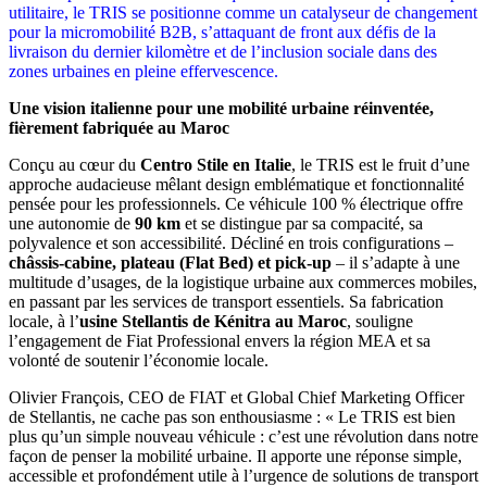
utilitaire, le TRIS se positionne comme un catalyseur de changement
pour la micromobilité B2B, s’attaquant de front aux défis de la
livraison du dernier kilomètre et de l’inclusion sociale dans des
zones urbaines en pleine effervescence.
Une vision italienne pour une mobilité urbaine réinventée,
fièrement fabriquée au Maroc
Conçu au cœur du
Centro Stile en Italie
, le TRIS est le fruit d’une
approche audacieuse mêlant design emblématique et fonctionnalité
pensée pour les professionnels. Ce véhicule 100 % électrique offre
une autonomie de
90 km
et se distingue par sa compacité, sa
polyvalence et son accessibilité. Décliné en trois configurations –
châssis-cabine, plateau (Flat Bed) et pick-up
– il s’adapte à une
multitude d’usages, de la logistique urbaine aux commerces mobiles,
en passant par les services de transport essentiels. Sa fabrication
locale, à l’
usine Stellantis de Kénitra au Maroc
, souligne
l’engagement de Fiat Professional envers la région MEA et sa
volonté de soutenir l’économie locale.
Olivier François, CEO de FIAT et Global Chief Marketing Officer
de Stellantis, ne cache pas son enthousiasme : « Le TRIS est bien
plus qu’un simple nouveau véhicule : c’est une révolution dans notre
façon de penser la mobilité urbaine. Il apporte une réponse simple,
accessible et profondément utile à l’urgence de solutions de transport