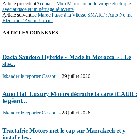
Article précédent
Aceman : Mini Maroc prend le virage électrique
avec audace et un héritage réinventé
Article suivant
Le Maroc Passe à la Vitesse SMART : Auto Nejma
Électrifie l’Avenir Urbain
ARTICLES CONNEXES
Dacia Sandero Hybride « Made in Morocco » : Le
site...
Iskander le reporter Casaoui
-
29 juillet 2026
Auto Hall Luxury Motors décroche la carte iCAUR :
le géant...
Iskander le reporter Casaoui
-
28 juillet 2026
Tractafric Motors met le cap sur Marrakech et y
installe les...