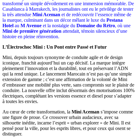
transformé un simple dévoilement en une immersion mémorable. De
Casablanca à Marrakech, les journalistes ont eu le privilège de tester
la très attendue
Mini Aceman
et de redécouvrir l’essence même de
la marque, culminant dans un décor mêlant le luxe du
Pestana
Hotel
au
M Avenue
et la nostalgie du
Domaine du Rétro
, où une
Mini de première génération
attendait, témoin silencieux d’une
histoire en pleine réinvention.
L’Électrochoc Mini : Un Pont entre Passé et Futur
Mini, depuis toujours synonyme de conduite agile et de design
iconique, franchit aujourd’hui un cap décisif. La marque intègre
pleinement l’innovation et la durabilité, tout en préservant l’ADN
qui la rend unique. Le lancement Marocain n’est pas qu’une simple
extension de gamme ; c’est une affirmation de la volonté de Mini
d’embrasser une mobilité plus verte, sans compromis sur le plaisir de
conduire. La nouvelle offre inclut désormais des motorisations 100%
électriques, complétant les versions essence et diesel pour s’adapter
à toutes les envies.
Au cœur de cette transformation, la
Mini Aceman
s’impose comme
une figure de proue. Ce crossover urbain audacieux, avec sa
silhouette inédite, incarne l’esprit « urban explorer » de Mini. Il est
pensé pour la ville, pour les esprits libres, et pour ceux qui osent se
distinguer.