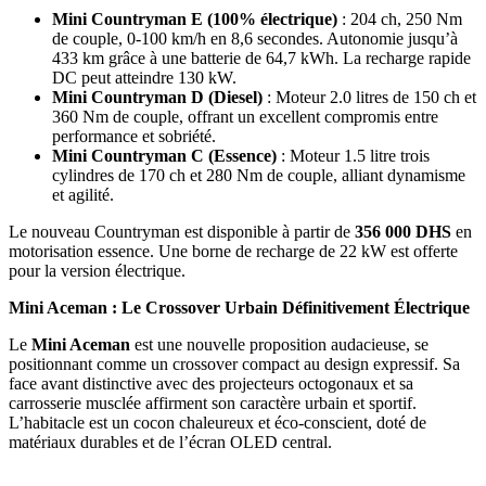
Mini Countryman E (100% électrique)
: 204 ch, 250 Nm
de couple, 0-100 km/h en 8,6 secondes. Autonomie jusqu’à
433 km grâce à une batterie de 64,7 kWh. La recharge rapide
DC peut atteindre 130 kW.
Mini Countryman D (Diesel)
: Moteur 2.0 litres de 150 ch et
360 Nm de couple, offrant un excellent compromis entre
performance et sobriété.
Mini Countryman C (Essence)
: Moteur 1.5 litre trois
cylindres de 170 ch et 280 Nm de couple, alliant dynamisme
et agilité.
Le nouveau Countryman est disponible à partir de
356 000 DHS
en
motorisation essence. Une borne de recharge de 22 kW est offerte
pour la version électrique.
Mini Aceman : Le Crossover Urbain Définitivement Électrique
Le
Mini Aceman
est une nouvelle proposition audacieuse, se
positionnant comme un crossover compact au design expressif. Sa
face avant distinctive avec des projecteurs octogonaux et sa
carrosserie musclée affirment son caractère urbain et sportif.
L’habitacle est un cocon chaleureux et éco-conscient, doté de
matériaux durables et de l’écran OLED central.