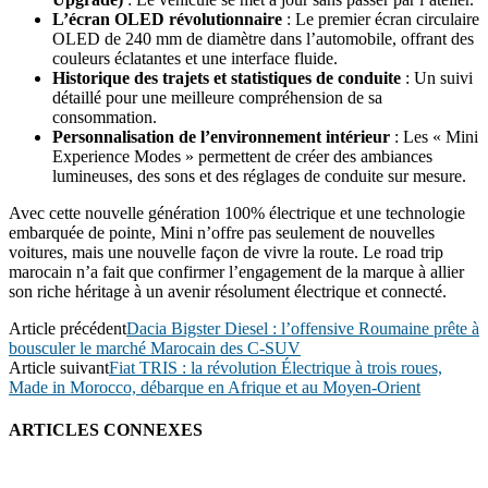
L’écran OLED révolutionnaire
: Le premier écran circulaire
OLED de 240 mm de diamètre dans l’automobile, offrant des
couleurs éclatantes et une interface fluide.
Historique des trajets et statistiques de conduite
: Un suivi
détaillé pour une meilleure compréhension de sa
consommation.
Personnalisation de l’environnement intérieur
: Les « Mini
Experience Modes » permettent de créer des ambiances
lumineuses, des sons et des réglages de conduite sur mesure.
Avec cette nouvelle génération 100% électrique et une technologie
embarquée de pointe, Mini n’offre pas seulement de nouvelles
voitures, mais une nouvelle façon de vivre la route. Le road trip
marocain n’a fait que confirmer l’engagement de la marque à allier
son riche héritage à un avenir résolument électrique et connecté.
Article précédent
Dacia Bigster Diesel : l’offensive Roumaine prête à
bousculer le marché Marocain des C-SUV
Article suivant
Fiat TRIS : la révolution Électrique à trois roues,
Made in Morocco, débarque en Afrique et au Moyen-Orient
ARTICLES CONNEXES