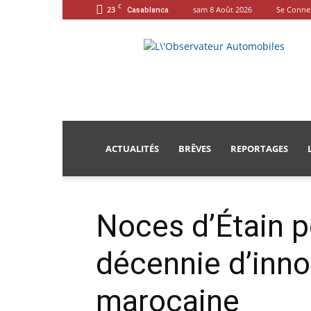
C
23
sam 8 Août 2026
Se Conne
Casablanca
L'Observateur
Automobiles
ACTUALITÉS
BRÊVES
REPORTAGES
Noces d’Étain p
décennie d’inno
marocaine