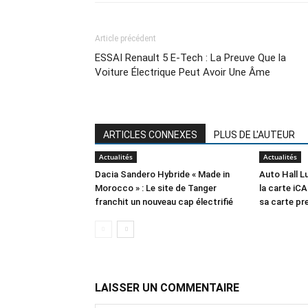
Article précédent
ESSAI Renault 5 E-Tech : La Preuve Que la
Voiture Électrique Peut Avoir Une Âme
ARTICLES CONNEXES
PLUS DE L'AUTEUR
Actualités
Actualités
Dacia Sandero Hybride « Made in
Auto Hall 
Morocco » : Le site de Tanger
la carte iCA
franchit un nouveau cap électrifié
sa carte p
LAISSER UN COMMENTAIRE