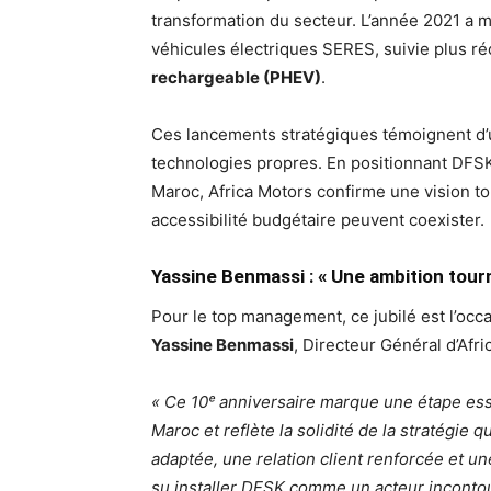
transformation du secteur. L’année 2021 a m
véhicules électriques SERES, suivie plus 
rechargeable (PHEV)
.
Ces lancements stratégiques témoignent d’un
technologies propres. En positionnant DFSK
Maroc, Africa Motors confirme une vision to
accessibilité budgétaire peuvent coexister.
Yassine Benmassi : « Une ambition tourn
Pour le top management, ce jubilé est l’occ
Yassine Benmassi
, Directeur Général d’Afri
« Ce 10ᵉ anniversaire marque une étape es
Maroc et reflète la solidité de la stratégi
adaptée, une relation client renforcée et un
su installer DFSK comme un acteur inconto