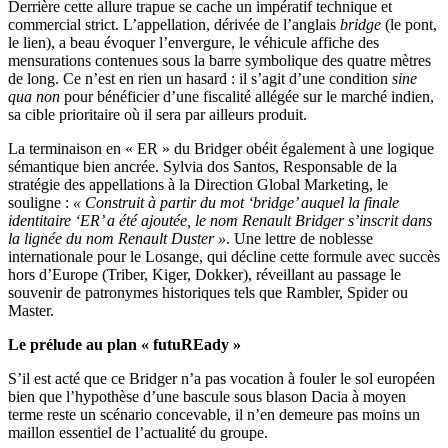
Derrière cette allure trapue se cache un impératif technique et
commercial strict. L’appellation, dérivée de l’anglais
bridge
(le pont,
le lien), a beau évoquer l’envergure, le véhicule affiche des
mensurations contenues sous la barre symbolique des quatre mètres
de long. Ce n’est en rien un hasard : il s’agit d’une condition
sine
qua non
pour bénéficier d’une fiscalité allégée sur le marché indien,
sa cible prioritaire où il sera par ailleurs produit.
La terminaison en « ER » du Bridger obéit également à une logique
sémantique bien ancrée. Sylvia dos Santos, Responsable de la
stratégie des appellations à la Direction Global Marketing, le
souligne :
« Construit à partir du mot ‘bridge’ auquel la finale
identitaire ‘ER’ a été ajoutée, le nom Renault Bridger s’inscrit dans
la lignée du nom Renault Duster »
. Une lettre de noblesse
internationale pour le Losange, qui décline cette formule avec succès
hors d’Europe (Triber, Kiger, Dokker), réveillant au passage le
souvenir de patronymes historiques tels que Rambler, Spider ou
Master.
Le prélude au plan « futuREady »
S’il est acté que ce Bridger n’a pas vocation à fouler le sol européen
bien que l’hypothèse d’une bascule sous blason Dacia à moyen
terme reste un scénario concevable, il n’en demeure pas moins un
maillon essentiel de l’actualité du groupe.