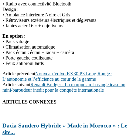
• Radio avec connectivité Bluetooth
Design :
• Ambiance intérieure Noire et Gris
• Rétroviseurs extérieurs électriques et dégivrants
• Jantes acier 16 » + enjoliveurs
En option :
• Pack vitrage
• Climatisation automatique
• Pack écran : écran + radar + caméra
• Porte gauche coulissante
• Feux antibrouillards
Article précédent
Nouveau Volvo EX30 P3 Long Range :
L’autonomie et l’efficience au cœur de la gamme
Article suivant
Renault Bridger : La marque au Losange tease un
mini-baroudeur inédit pour la conquête internationale
ARTICLES CONNEXES
Dacia Sandero Hybride « Made in Morocco » : Le
site...