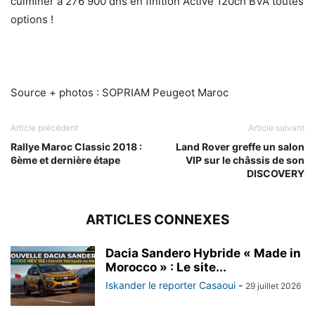
culminer à 276 900 dhs en finition Active 120ch BVA toutes
options !
Source + photos : SOPRIAM Peugeot Maroc
Article précédent
Article suivant
Rallye Maroc Classic 2018 :
Land Rover greffe un salon
6ème et dernière étape
VIP sur le châssis de son
DISCOVERY
ARTICLES CONNEXES
Dacia Sandero Hybride « Made in
Morocco » : Le site...
Iskander le reporter Casaoui
-
29 juillet 2026