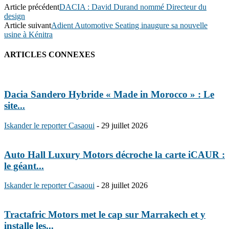
Article précédent
DACIA : David Durand nommé Directeur du
design
Article suivant
Adient Automotive Seating inaugure sa nouvelle
usine à Kénitra
ARTICLES CONNEXES
Dacia Sandero Hybride « Made in Morocco » : Le
site...
Iskander le reporter Casaoui
-
29 juillet 2026
Auto Hall Luxury Motors décroche la carte iCAUR :
le géant...
Iskander le reporter Casaoui
-
28 juillet 2026
Tractafric Motors met le cap sur Marrakech et y
installe les...