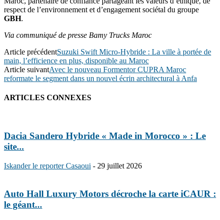
Maroc, partenaire de confiance partageant les valeurs d’éthique, de
respect de l’environnement et d’engagement sociétal du groupe
GBH
.
Via communiqué de presse Bamy Trucks Maroc
Article précédent
Suzuki Swift Micro-Hybride : La ville à portée de
main, l’efficience en plus, disponible au Maroc
Article suivant
Avec le nouveau Formentor CUPRA Maroc
reformate le segment dans un nouvel écrin architectural à Anfa
ARTICLES CONNEXES
Dacia Sandero Hybride « Made in Morocco » : Le
site...
Iskander le reporter Casaoui
-
29 juillet 2026
Auto Hall Luxury Motors décroche la carte iCAUR :
le géant...