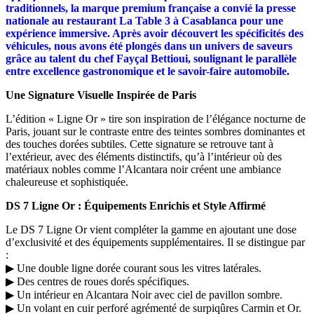
traditionnels, la marque premium française a convié la presse
nationale au restaurant La Table 3 à Casablanca pour une
expérience immersive. Après avoir découvert les spécificités des
véhicules, nous avons été plongés dans un univers de saveurs
grâce au talent du chef Fayçal Bettioui, soulignant le parallèle
entre excellence gastronomique et le savoir-faire automobile.
Une Signature Visuelle Inspirée de Paris
L’édition « Ligne Or » tire son inspiration de l’élégance nocturne de
Paris, jouant sur le contraste entre des teintes sombres dominantes et
des touches dorées subtiles. Cette signature se retrouve tant à
l’extérieur, avec des éléments distinctifs, qu’à l’intérieur où des
matériaux nobles comme l’Alcantara noir créent une ambiance
chaleureuse et sophistiquée.
DS 7 Ligne Or : Équipements Enrichis et Style Affirmé
Le DS 7 Ligne Or vient compléter la gamme en ajoutant une dose
d’exclusivité et des équipements supplémentaires. Il se distingue par
:
▶ Une double ligne dorée courant sous les vitres latérales.
▶ Des centres de roues dorés spécifiques.
▶ Un intérieur en Alcantara Noir avec ciel de pavillon sombre.
▶ Un volant en cuir perforé agrémenté de surpiqûres Carmin et Or.