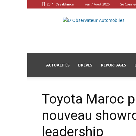
C
23
ven 7 Août 2026
Se Connec
Casablanca
L'Observateur
Automobiles
ACTUALITÉS
BRÊVES
REPORTAGES
Toyota Maroc pa
nouveau showro
leadership