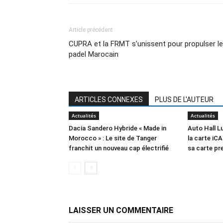
Article précédent
CUPRA et la FRMT s’unissent pour propulser le
padel Marocain
ARTICLES CONNEXES
PLUS DE L'AUTEUR
Actualités
Actualités
Dacia Sandero Hybride « Made in
Auto Hall 
Morocco » : Le site de Tanger
la carte iCA
franchit un nouveau cap électrifié
sa carte p
LAISSER UN COMMENTAIRE