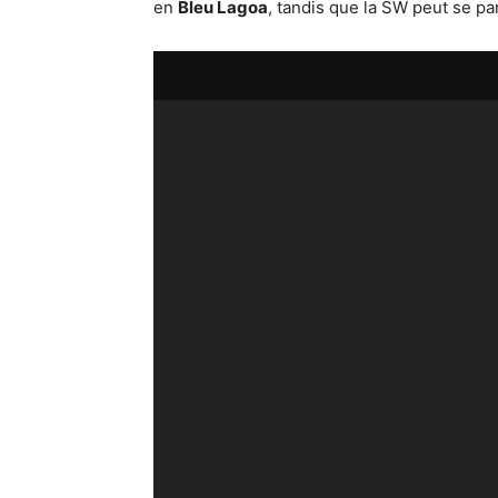
en
Bleu Lagoa
, tandis que la SW peut se pa