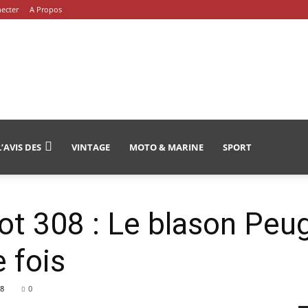
ecter
A Propos
L’AVIS DES
VINTAGE
MOTO & MARINE
SPORT
t 308 : Le blason Peug
 fois
8
0