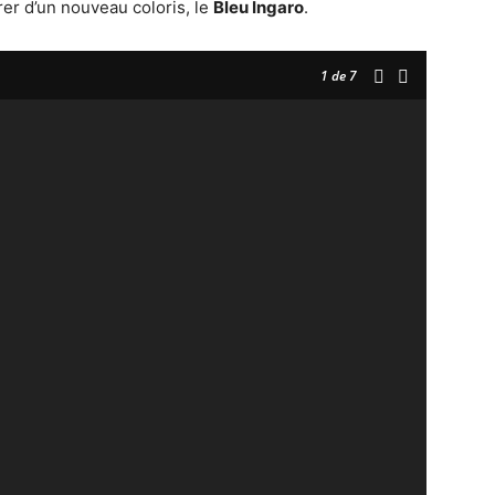
rer d’un nouveau coloris, le
Bleu Ingaro
.
1
de 7