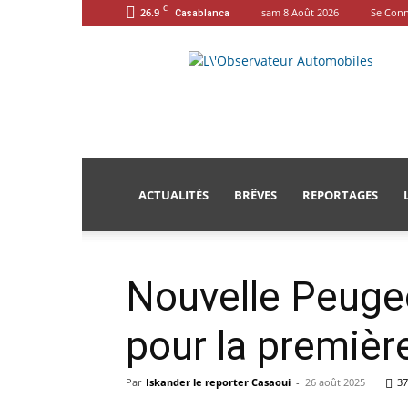
C
26.9
sam 8 Août 2026
Se Conn
Casablanca
L'Observateur
Automobiles
ACTUALITÉS
BRÊVES
REPORTAGES
Nouvelle Peugeo
pour la première
Par
Iskander le reporter Casaoui
-
26 août 2025
37