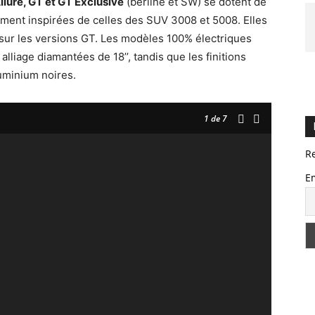
llure, GT et GT Exclusive
(berline et SW) se dotent de
ement inspirées de celles des SUV 3008 et 5008. Elles
’’ sur les versions GT. Les modèles 100% électriques
lliage diamantées de 18’’, tandis que les finitions
uminium noires.
1
de 7
R
E