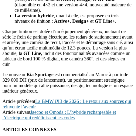
(disponible en 4×2 et une version 4×4, nouveauté majeure de
ce millésime).
La version hybride
, quant à elle, est proposée en trois
niveaux de finition :
Active+
,
Design+
et
GT Line+
.
Chaque finition est dotée d’un équipement généreux, incluant de
série le frein de parking électrique, les radars de stationnement avant
et arrière, une caméra de recul, l’accès et le démarrage sans clé, ainsi
qu’un écran tactile multimédia de 12.3 pouces. La version la plus
aboutie, la
GT Line
, inclut des fonctionnalités avancées comme un
tableau de bord 100 % digital, une caméra 360°, et des sièges en
cuir.
Le nouveau
Kia Sportage
est commercialisé au Maroc à partir de
329 000 DH (prix de lancement), un positionnement stratégique
pour un modèle qui allie puissance, design, technologie et un espace
intérieur généreux.
Article précédent
La BMW iX3 de 2026 : Le retour aux sources qui
réinvente l’avenir
Article suivant
Jaecoo et Omoda : L’hybride rechargeable et
l’électrique qui redéfinissent les codes
ARTICLES CONNEXES